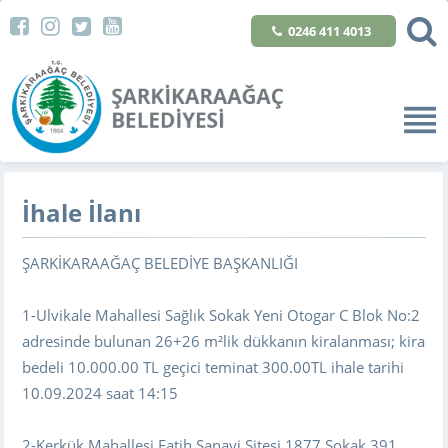
0246 411 4013
İhale İlanı
ŞARKİKARAAĞAÇ BELEDİYE BAŞKANLIĞI
1-Ulvikale Mahallesi Sağlık Sokak Yeni Otogar C Blok No:2
adresinde bulunan 26+26 m²lik dükkanın kiralanması; kira
bedeli 10.000.00 TL geçici teminat 300.00TL ihale tarihi
10.09.2024 saat 14:15
2-Kerkük Mahallesi Fatih Sanayi Sitesi 1877 Sokak 391