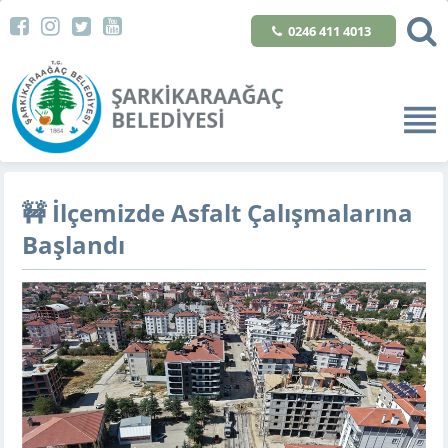
0246 411 4013
🚧 İlçemizde Asfalt Çalışmalarına
Başlandı