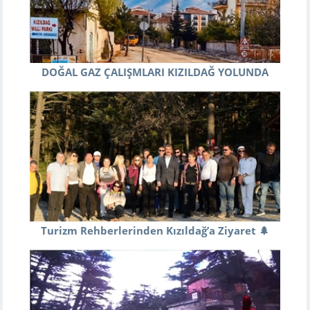
DOĞAL GAZ ÇALIŞMLARI KIZILDAĞ YOLUNDA
Turizm Rehberlerinden Kızıldağ’a Ziyaret 🌲